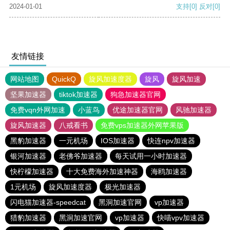
2024-01-01
支持
[0]
反对
[0]
友情链接
网站地图
QuickQ
旋风加速度器
旋风
旋风加速
坚果加速器
tiktok加速器
狗急加速器官网
免费vqn外网加速
小蓝鸟
优途加速器官网
风驰加速器
旋风加速器
八戒看书
免费vps加速器外网苹果版
黑豹加速器
一元机场
IOS加速器
快连npv加速器
银河加速器
老佛爷加速器
每天试用一小时加速器
快柠檬加速器
十大免费海外加速神器
海鸥加速器
1元机场
旋风加速度器
极光加速器
闪电猫加速器-speedcat
黑洞加速官网
vp加速器
猎豹加速器
黑洞加速官网
vp加速器
快喵vpv加速器