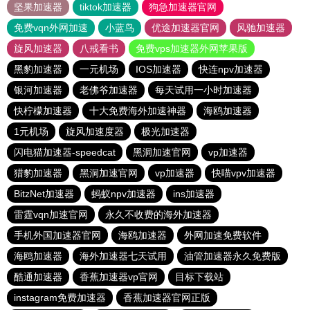
坚果加速器
tiktok加速器
狗急加速器官网
免费vqn外网加速
小蓝鸟
优途加速器官网
风驰加速器
旋风加速器
八戒看书
免费vps加速器外网苹果版
黑豹加速器
一元机场
IOS加速器
快连npv加速器
银河加速器
老佛爷加速器
每天试用一小时加速器
快柠檬加速器
十大免费海外加速神器
海鸥加速器
1元机场
旋风加速度器
极光加速器
闪电猫加速器-speedcat
黑洞加速官网
vp加速器
猎豹加速器
黑洞加速官网
vp加速器
快喵vpv加速器
BitzNet加速器
蚂蚁npv加速器
ins加速器
雷霆vqn加速官网
永久不收费的海外加速器
手机外国加速器官网
海鸥加速器
外网加速免费软件
海鸥加速器
海外加速器七天试用
油管加速器永久免费版
酷通加速器
香蕉加速器vp官网
目标下载站
instagram免费加速器
香蕉加速器官网正版