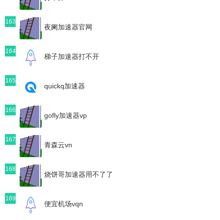
163
夜阑加速器官网
164
梯子加速器打不开
165
quickq加速器
166
gofly加速器vp
167
青森云vn
168
烧饼哥加速器用不了了
169
便宜机场vqn