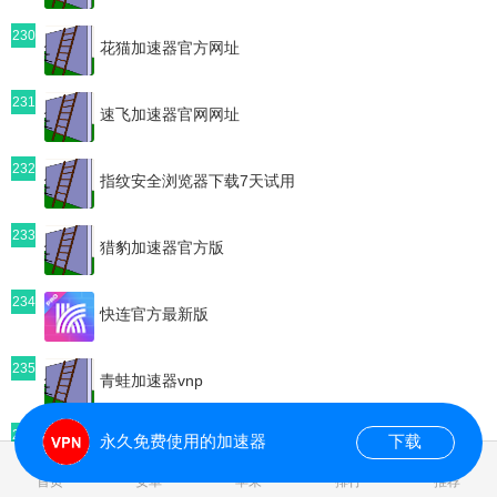
230
花猫加速器官方网址
231
速飞加速器官网网址
232
指纹安全浏览器下载7天试用
233
猎豹加速器官方版
234
快连官方最新版
235
青蛙加速器vnp
236
永久免费使用的加速器
下载
传送门加速器永久免费加速
0.088073s
首页
安卓
苹果
排行
推荐