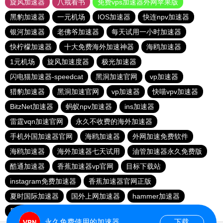
旋风加速器
八戒看书
免费vps加速器外网苹果版
黑豹加速器
一元机场
IOS加速器
快连npv加速器
银河加速器
老佛爷加速器
每天试用一小时加速器
快柠檬加速器
十大免费海外加速神器
海鸥加速器
1元机场
旋风加速度器
极光加速器
闪电猫加速器-speedcat
黑洞加速官网
vp加速器
猎豹加速器
黑洞加速官网
vp加速器
快喵vpv加速器
BitzNet加速器
蚂蚁npv加速器
ins加速器
雷霆vqn加速官网
永久不收费的海外加速器
手机外国加速器官网
海鸥加速器
外网加速免费软件
海鸥加速器
海外加速器七天试用
油管加速器永久免费版
酷通加速器
香蕉加速器vp官网
目标下载站
instagram免费加速器
香蕉加速器官网正版
夏时国际加速器
国外上网加速器
hammer加速器
黑洞加速官网
永久免费使用的加速器
下载