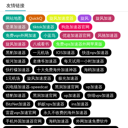
友情链接
网站地图
QuickQ
旋风加速度器
旋风
旋风加速
坚果加速器
tiktok加速器
狗急加速器官网
免费vqn外网加速
小蓝鸟
优途加速器官网
风驰加速器
旋风加速器
八戒看书
免费vps加速器外网苹果版
黑豹加速器
一元机场
IOS加速器
快连npv加速器
银河加速器
老佛爷加速器
每天试用一小时加速器
快柠檬加速器
十大免费海外加速神器
海鸥加速器
1元机场
旋风加速度器
极光加速器
闪电猫加速器-speedcat
黑洞加速官网
vp加速器
猎豹加速器
黑洞加速官网
vp加速器
快喵vpv加速器
BitzNet加速器
蚂蚁npv加速器
ins加速器
雷霆vqn加速官网
永久不收费的海外加速器
手机外国加速器官网
海鸥加速器
外网加速免费软件