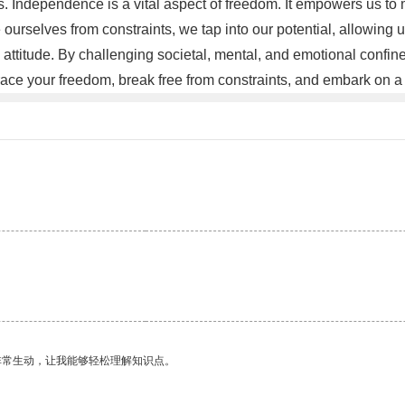
as. Independence is a vital aspect of freedom. It empowers us to
 ourselves from constraints, we tap into our potential, allowing
 attitude. By challenging societal, mental, and emotional confine
Embrace your freedom, break free from constraints, and embark on 
非常生动，让我能够轻松理解知识点。