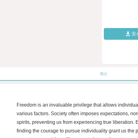
安
简介
Freedom is an invaluable privilege that allows individua
various factors. Society often imposes expectations, no
spirits, preventing us from experiencing true liberation
finding the courage to pursue individuality grant us the p