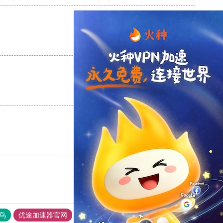
支持
[0]
反对
[0]
支持
[0]
反对
[0]
支持
[0]
反对
[0]
鸟
优途加速器官网
风驰加速器
旋风加速器
八戒看书