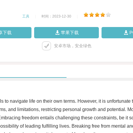
工具
|
时间：2023-12-30
|
卓下载
苹果下载
安卓市场，安全绿色
ls to navigate life on their own terms. However, it is unfortunat
rms, and limitations, restricting personal growth and potential.
. Embracing freedom entails challenging these constraints, be it 
ossibility of leading fulfilling lives. Breaking free from mental a