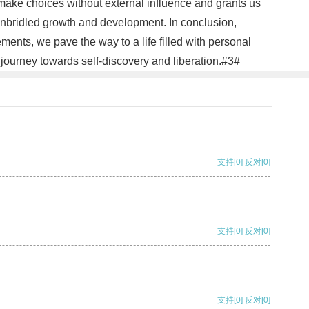
 make choices without external influence and grants us
 unbridled growth and development. In conclusion,
ments, we pave the way to a life filled with personal
a journey towards self-discovery and liberation.#3#
支持
[0]
反对
[0]
支持
[0]
反对
[0]
支持
[0]
反对
[0]