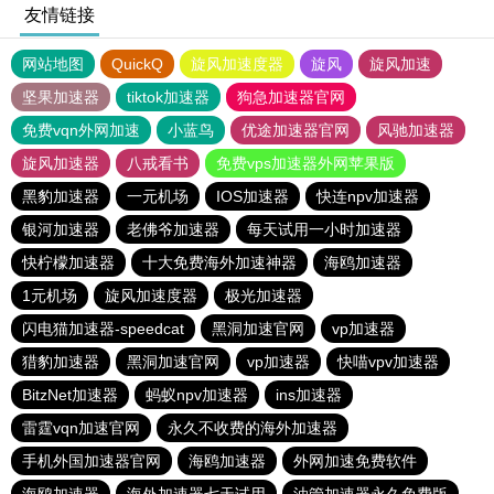
友情链接
网站地图
QuickQ
旋风加速度器
旋风
旋风加速
坚果加速器
tiktok加速器
狗急加速器官网
免费vqn外网加速
小蓝鸟
优途加速器官网
风驰加速器
旋风加速器
八戒看书
免费vps加速器外网苹果版
黑豹加速器
一元机场
IOS加速器
快连npv加速器
银河加速器
老佛爷加速器
每天试用一小时加速器
快柠檬加速器
十大免费海外加速神器
海鸥加速器
1元机场
旋风加速度器
极光加速器
闪电猫加速器-speedcat
黑洞加速官网
vp加速器
猎豹加速器
黑洞加速官网
vp加速器
快喵vpv加速器
BitzNet加速器
蚂蚁npv加速器
ins加速器
雷霆vqn加速官网
永久不收费的海外加速器
手机外国加速器官网
海鸥加速器
外网加速免费软件