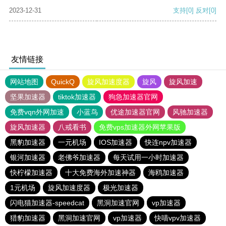
2023-12-31
支持
[0]
反对
[0]
友情链接
网站地图
QuickQ
旋风加速度器
旋风
旋风加速
坚果加速器
tiktok加速器
狗急加速器官网
免费vqn外网加速
小蓝鸟
优途加速器官网
风驰加速器
旋风加速器
八戒看书
免费vps加速器外网苹果版
黑豹加速器
一元机场
IOS加速器
快连npv加速器
银河加速器
老佛爷加速器
每天试用一小时加速器
快柠檬加速器
十大免费海外加速神器
海鸥加速器
1元机场
旋风加速度器
极光加速器
闪电猫加速器-speedcat
黑洞加速官网
vp加速器
猎豹加速器
黑洞加速官网
vp加速器
快喵vpv加速器