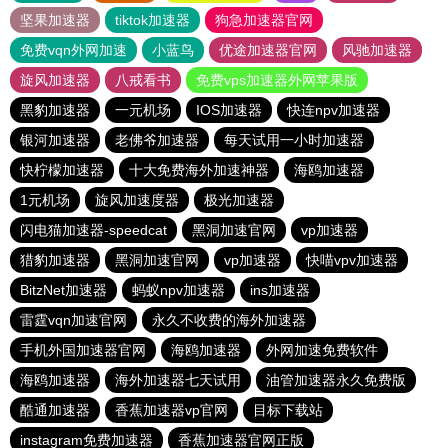
坚果加速器
tiktok加速器
狗急加速器官网
免费vqn外网加速
小蓝鸟
优途加速器官网
风驰加速器
旋风加速器
八戒看书
免费vps加速器外网苹果版
黑豹加速器
一元机场
IOS加速器
快连npv加速器
银河加速器
老佛爷加速器
每天试用一小时加速器
快柠檬加速器
十大免费海外加速神器
海鸥加速器
1元机场
旋风加速度器
极光加速器
闪电猫加速器-speedcat
黑洞加速官网
vp加速器
猎豹加速器
黑洞加速官网
vp加速器
快喵vpv加速器
BitzNet加速器
蚂蚁npv加速器
ins加速器
雷霆vqn加速官网
永久不收费的海外加速器
手机外国加速器官网
海鸥加速器
外网加速免费软件
海鸥加速器
海外加速器七天试用
油管加速器永久免费版
酷通加速器
香蕉加速器vp官网
目标下载站
instagram免费加速器
香蕉加速器官网正版