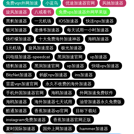
免费vqn外网加速
小蓝鸟
优途加速器官网
风驰加速器
旋风加速器
八戒看书
免费vps加速器外网苹果版
黑豹加速器
一元机场
IOS加速器
快连npv加速器
银河加速器
老佛爷加速器
每天试用一小时加速器
快柠檬加速器
十大免费海外加速神器
海鸥加速器
1元机场
旋风加速度器
极光加速器
闪电猫加速器-speedcat
黑洞加速官网
vp加速器
猎豹加速器
黑洞加速官网
vp加速器
快喵vpv加速器
BitzNet加速器
蚂蚁npv加速器
ins加速器
雷霆vqn加速官网
永久不收费的海外加速器
手机外国加速器官网
海鸥加速器
外网加速免费软件
海鸥加速器
海外加速器七天试用
油管加速器永久免费版
酷通加速器
香蕉加速器vp官网
目标下载站
instagram免费加速器
香蕉加速器官网正版
夏时国际加速器
国外上网加速器
hammer加速器