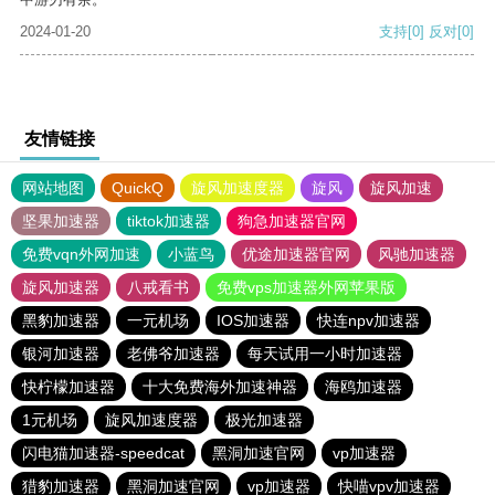
2024-01-20
支持
[0]
反对
[0]
友情链接
网站地图
QuickQ
旋风加速度器
旋风
旋风加速
坚果加速器
tiktok加速器
狗急加速器官网
免费vqn外网加速
小蓝鸟
优途加速器官网
风驰加速器
旋风加速器
八戒看书
免费vps加速器外网苹果版
黑豹加速器
一元机场
IOS加速器
快连npv加速器
银河加速器
老佛爷加速器
每天试用一小时加速器
快柠檬加速器
十大免费海外加速神器
海鸥加速器
1元机场
旋风加速度器
极光加速器
闪电猫加速器-speedcat
黑洞加速官网
vp加速器
猎豹加速器
黑洞加速官网
vp加速器
快喵vpv加速器