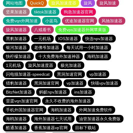
网站地图
QuickQ
旋风加速度器
旋风
旋风加速
坚果加速器
tiktok加速器
狗急加速器官网
免费vqn外网加速
小蓝鸟
优途加速器官网
风驰加速器
旋风加速器
八戒看书
免费vps加速器外网苹果版
黑豹加速器
一元机场
IOS加速器
快连npv加速器
银河加速器
老佛爷加速器
每天试用一小时加速器
快柠檬加速器
十大免费海外加速神器
海鸥加速器
1元机场
旋风加速度器
极光加速器
闪电猫加速器-speedcat
黑洞加速官网
vp加速器
猎豹加速器
黑洞加速官网
vp加速器
快喵vpv加速器
BitzNet加速器
蚂蚁npv加速器
ins加速器
雷霆vqn加速官网
永久不收费的海外加速器
手机外国加速器官网
海鸥加速器
外网加速免费软件
海鸥加速器
海外加速器七天试用
油管加速器永久免费版
酷通加速器
香蕉加速器vp官网
目标下载站