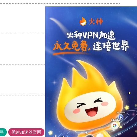
支持
[0]
反对
[0]
支持
[0]
反对
[0]
支持
[0]
反对
[0]
鸟
优途加速器官网
风驰加速器
旋风加速器
八戒看书