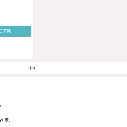
PC下载
排行
。
速度。