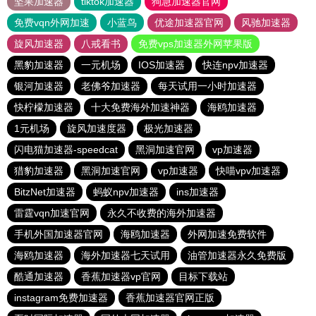
坚果加速器
tiktok加速器
狗急加速器官网
免费vqn外网加速
小蓝鸟
优途加速器官网
风驰加速器
旋风加速器
八戒看书
免费vps加速器外网苹果版
黑豹加速器
一元机场
IOS加速器
快连npv加速器
银河加速器
老佛爷加速器
每天试用一小时加速器
快柠檬加速器
十大免费海外加速神器
海鸥加速器
1元机场
旋风加速度器
极光加速器
闪电猫加速器-speedcat
黑洞加速官网
vp加速器
猎豹加速器
黑洞加速官网
vp加速器
快喵vpv加速器
BitzNet加速器
蚂蚁npv加速器
ins加速器
雷霆vqn加速官网
永久不收费的海外加速器
手机外国加速器官网
海鸥加速器
外网加速免费软件
海鸥加速器
海外加速器七天试用
油管加速器永久免费版
酷通加速器
香蕉加速器vp官网
目标下载站
instagram免费加速器
香蕉加速器官网正版