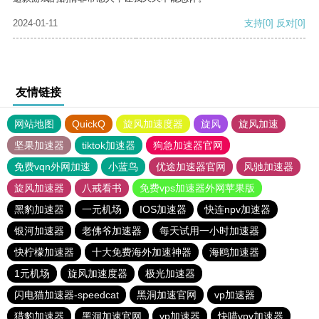
2024-01-11
支持
[0]
反对
[0]
友情链接
网站地图
QuickQ
旋风加速度器
旋风
旋风加速
坚果加速器
tiktok加速器
狗急加速器官网
免费vqn外网加速
小蓝鸟
优途加速器官网
风驰加速器
旋风加速器
八戒看书
免费vps加速器外网苹果版
黑豹加速器
一元机场
IOS加速器
快连npv加速器
银河加速器
老佛爷加速器
每天试用一小时加速器
快柠檬加速器
十大免费海外加速神器
海鸥加速器
1元机场
旋风加速度器
极光加速器
闪电猫加速器-speedcat
黑洞加速官网
vp加速器
猎豹加速器
黑洞加速官网
vp加速器
快喵vpv加速器