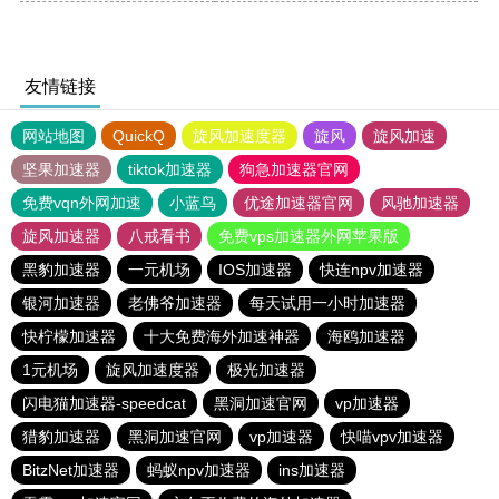
友情链接
网站地图
QuickQ
旋风加速度器
旋风
旋风加速
坚果加速器
tiktok加速器
狗急加速器官网
免费vqn外网加速
小蓝鸟
优途加速器官网
风驰加速器
旋风加速器
八戒看书
免费vps加速器外网苹果版
黑豹加速器
一元机场
IOS加速器
快连npv加速器
银河加速器
老佛爷加速器
每天试用一小时加速器
快柠檬加速器
十大免费海外加速神器
海鸥加速器
1元机场
旋风加速度器
极光加速器
闪电猫加速器-speedcat
黑洞加速官网
vp加速器
猎豹加速器
黑洞加速官网
vp加速器
快喵vpv加速器
BitzNet加速器
蚂蚁npv加速器
ins加速器