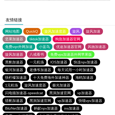
友情链接
网站地图
QuickQ
旋风加速度器
旋风
旋风加速
坚果加速器
tiktok加速器
狗急加速器官网
免费vqn外网加速
小蓝鸟
优途加速器官网
风驰加速器
旋风加速器
八戒看书
免费vps加速器外网苹果版
黑豹加速器
一元机场
IOS加速器
快连npv加速器
银河加速器
老佛爷加速器
每天试用一小时加速器
快柠檬加速器
十大免费海外加速神器
海鸥加速器
1元机场
旋风加速度器
极光加速器
闪电猫加速器-speedcat
黑洞加速官网
vp加速器
猎豹加速器
黑洞加速官网
vp加速器
快喵vpv加速器
BitzNet加速器
蚂蚁npv加速器
ins加速器