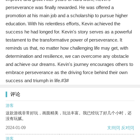
perseverance was finally rewarded. He was offered a
promotion at his main job and a scholarship to pursue higher
education. With his relentless efforts, Kevin achieved the
success he had longed for. Kevin's story serves as a powerful
testament to the transformative power of perseverance. It
reminds us that, no matter how challenging life may get, with
determination and resilience, we can overcome any obstacle
and achieve our dreams. Kevin's journey encourages others to
embrace perseverance as the driving force behind their own
success and triumph in life.#3#
评论
游客
这款游戏非常好玩，画面精美，玩法丰富。我已经玩了好几个小时，还
没有玩腻。
2024-01-09
支持
[0]
反对
[0]
游客