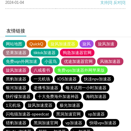
2024-01-04
支持
[0]
反对
[0]
友情链接
网站地图
QuickQ
旋风加速度器
旋风
旋风加速
坚果加速器
tiktok加速器
狗急加速器官网
免费vqn外网加速
小蓝鸟
优途加速器官网
风驰加速器
旋风加速器
八戒看书
免费vps加速器外网苹果版
黑豹加速器
一元机场
IOS加速器
快连npv加速器
银河加速器
老佛爷加速器
每天试用一小时加速器
快柠檬加速器
十大免费海外加速神器
海鸥加速器
1元机场
旋风加速度器
极光加速器
闪电猫加速器-speedcat
黑洞加速官网
vp加速器
猎豹加速器
黑洞加速官网
vp加速器
快喵vpv加速器