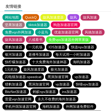
友情链接
网站地图
QuickQ
旋风加速度器
旋风
旋风加速
坚果加速器
tiktok加速器
狗急加速器官网
免费vqn外网加速
小蓝鸟
优途加速器官网
风驰加速器
旋风加速器
八戒看书
免费vps加速器外网苹果版
黑豹加速器
一元机场
IOS加速器
快连npv加速器
银河加速器
老佛爷加速器
每天试用一小时加速器
快柠檬加速器
十大免费海外加速神器
海鸥加速器
1元机场
旋风加速度器
极光加速器
闪电猫加速器-speedcat
黑洞加速官网
vp加速器
猎豹加速器
黑洞加速官网
vp加速器
快喵vpv加速器
BitzNet加速器
蚂蚁npv加速器
ins加速器
雷霆vqn加速官网
永久不收费的海外加速器
手机外国加速器官网
海鸥加速器
外网加速免费软件