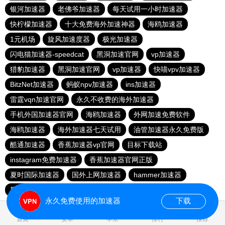
银河加速器
老佛爷加速器
每天试用一小时加速器
快柠檬加速器
十大免费海外加速神器
海鸥加速器
1元机场
旋风加速度器
极光加速器
闪电猫加速器-speedcat
黑洞加速官网
vp加速器
猎豹加速器
黑洞加速官网
vp加速器
快喵vpv加速器
BitzNet加速器
蚂蚁npv加速器
ins加速器
雷霆vqn加速官网
永久不收费的海外加速器
手机外国加速器官网
海鸥加速器
外网加速免费软件
海鸥加速器
海外加速器七天试用
油管加速器永久免费版
酷通加速器
香蕉加速器vp官网
目标下载站
instagram免费加速器
香蕉加速器官网正版
夏时国际加速器
国外上网加速器
hammer加速器
黑洞加速官网
永久免费使用的加速器
下载
0.907356s
首页
安卓
苹果
排行
推荐