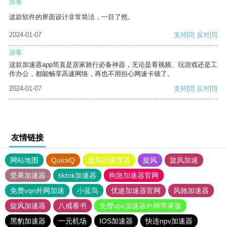
游客
这款软件的界面设计非常简洁，一目了然。
2024-01-07
支持
[0]
反对
[0]
游客
这款加速器app简直是居家旅行必备神器，无论是看视频、玩游戏还是工
作办公，都能畅享高速网络，再也不用担心网速卡顿了。
2024-01-07
支持
[0]
反对
[0]
友情链接
网站地图
QuickQ
旋风加速度器
旋风
旋风加速
坚果加速器
tiktok加速器
狗急加速器官网
免费vqn外网加速
小蓝鸟
优途加速器官网
风驰加速器
旋风加速器
八戒看书
免费vps加速器外网苹果版
黑豹加速器
一元机场
IOS加速器
快连npv加速器