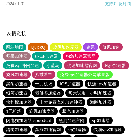
2024-01-01
支持
[0]
反对
[0]
友情链接
网站地图
QuickQ
旋风加速度器
旋风
旋风加速
坚果加速器
tiktok加速器
狗急加速器官网
免费vqn外网加速
小蓝鸟
优途加速器官网
风驰加速器
旋风加速器
八戒看书
免费vps加速器外网苹果版
黑豹加速器
一元机场
IOS加速器
快连npv加速器
银河加速器
老佛爷加速器
每天试用一小时加速器
快柠檬加速器
十大免费海外加速神器
海鸥加速器
1元机场
旋风加速度器
极光加速器
闪电猫加速器-speedcat
黑洞加速官网
vp加速器
猎豹加速器
黑洞加速官网
vp加速器
快喵vpv加速器