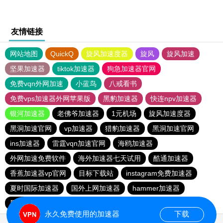
友情链接
网站地图
QuickQ
旋风加速度器
旋风
旋风加速
坚果加速器
tiktok加速器
狗急加速器官网
免费vqn外网加速
小蓝鸟
八戒看书
免费vps加速器外网苹果版
黑豹加速器
快连npv加速器
银河加速器
老佛爷加速器
1元机场
旋风加速度器
黑洞加速官网
vp加速器
猎豹加速器
黑洞加速官网
ins加速器
雷霆vqn加速官网
海鸥加速器
外网加速免费软件
海外加速器七天试用
酷通加速器
香蕉加速器vp官网
目标下载站
instagram免费加速器
夏时国际加速器
国外上网加速器
hammer加速器
黑洞加速官网
永久免费使用的加速器
下载