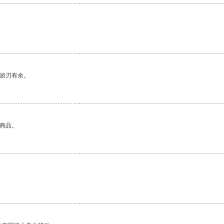
中游刃有余。
的商品。