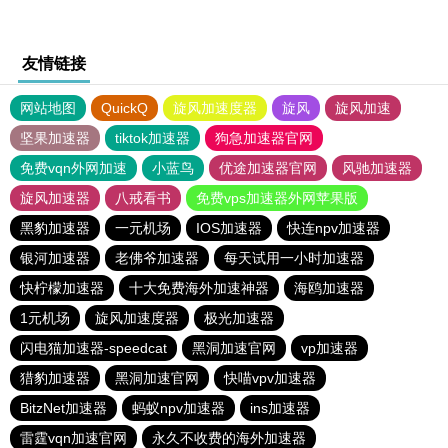
友情链接
网站地图
QuickQ
旋风加速度器
旋风
旋风加速
坚果加速器
tiktok加速器
狗急加速器官网
免费vqn外网加速
小蓝鸟
优途加速器官网
风驰加速器
旋风加速器
八戒看书
免费vps加速器外网苹果版
黑豹加速器
一元机场
IOS加速器
快连npv加速器
银河加速器
老佛爷加速器
每天试用一小时加速器
快柠檬加速器
十大免费海外加速神器
海鸥加速器
1元机场
旋风加速度器
极光加速器
闪电猫加速器-speedcat
黑洞加速官网
vp加速器
猎豹加速器
黑洞加速官网
快喵vpv加速器
BitzNet加速器
蚂蚁npv加速器
ins加速器
雷霆vqn加速官网
永久不收费的海外加速器