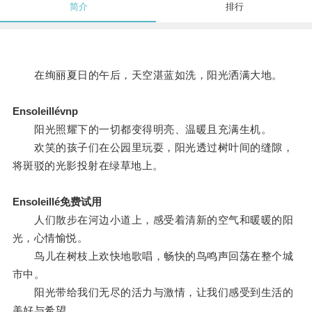
简介
排行
在绚丽夏日的午后，天空湛蓝如洗，阳光洒满大地。
Ensoleillévnp
阳光照耀下的一切都变得明亮、温暖且充满生机。
欢笑的孩子们在公园里玩耍，阳光透过树叶间的缝隙，
将斑驳的光影投射在绿草地上。
Ensoleillé免费试用
人们散步在河边小道上，感受着清新的空气和暖暖的阳
光，心情愉悦。
鸟儿在树枝上欢快地歌唱，畅快的鸟鸣声回荡在整个城
市中。
阳光带给我们无尽的活力与激情，让我们感受到生活的
美好与希望。