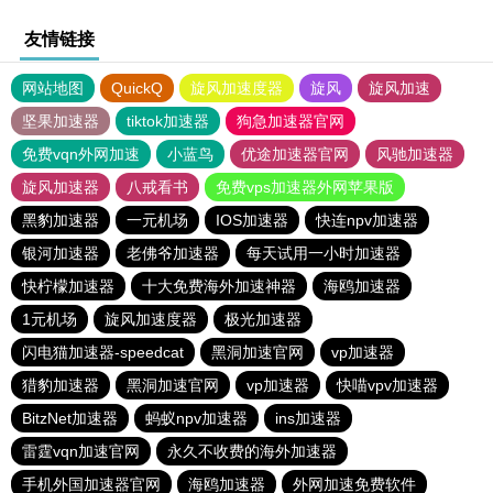
友情链接
网站地图
QuickQ
旋风加速度器
旋风
旋风加速
坚果加速器
tiktok加速器
狗急加速器官网
免费vqn外网加速
小蓝鸟
优途加速器官网
风驰加速器
旋风加速器
八戒看书
免费vps加速器外网苹果版
黑豹加速器
一元机场
IOS加速器
快连npv加速器
银河加速器
老佛爷加速器
每天试用一小时加速器
快柠檬加速器
十大免费海外加速神器
海鸥加速器
1元机场
旋风加速度器
极光加速器
闪电猫加速器-speedcat
黑洞加速官网
vp加速器
猎豹加速器
黑洞加速官网
vp加速器
快喵vpv加速器
BitzNet加速器
蚂蚁npv加速器
ins加速器
雷霆vqn加速官网
永久不收费的海外加速器
手机外国加速器官网
海鸥加速器
外网加速免费软件