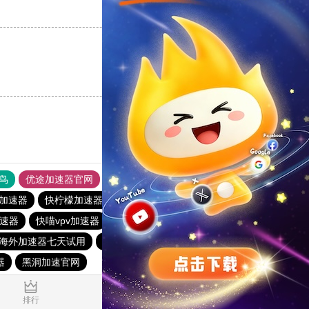
支持
[0]
反对
[0]
支持
[0]
反对
[0]
鸟
优途加速器官网
风驰加速器
旋风加速器
八戒看书
加速器
快柠檬加速器
十大免费海外加速神器
海鸥加速器
加速器
快喵vpv加速器
BitzNet加速器
蚂蚁npv加速器
海外加速器七天试用
油管加速器永久免费版
酷通加速器
器
黑洞加速官网
1.408246s
排行
推荐