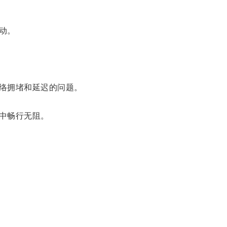
动。
络拥堵和延迟的问题。
中畅行无阻。