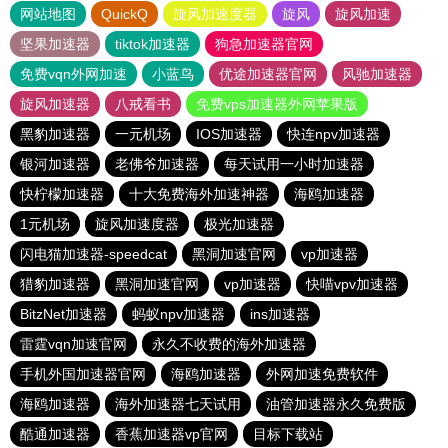
网站地图
QuickQ
旋风加速度器
旋风
旋风加速
坚果加速器
tiktok加速器
狗急加速器官网
免费vqn外网加速
小蓝鸟
优途加速器官网
风驰加速器
旋风加速器
八戒看书
免费vps加速器外网苹果版
黑豹加速器
一元机场
IOS加速器
快连npv加速器
银河加速器
老佛爷加速器
每天试用一小时加速器
快柠檬加速器
十大免费海外加速神器
海鸥加速器
1元机场
旋风加速度器
极光加速器
闪电猫加速器-speedcat
黑洞加速官网
vp加速器
猎豹加速器
黑洞加速官网
vp加速器
快喵vpv加速器
BitzNet加速器
蚂蚁npv加速器
ins加速器
雷霆vqn加速官网
永久不收费的海外加速器
手机外国加速器官网
海鸥加速器
外网加速免费软件
海鸥加速器
海外加速器七天试用
油管加速器永久免费版
酷通加速器
香蕉加速器vp官网
目标下载站