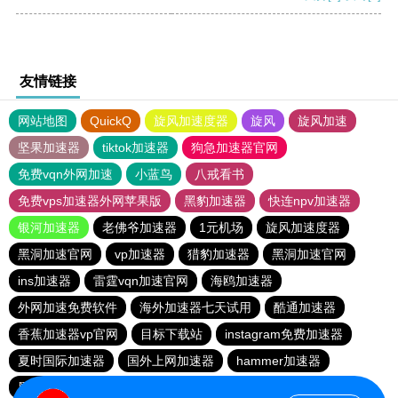
友情链接
网站地图
QuickQ
旋风加速度器
旋风
旋风加速
坚果加速器
tiktok加速器
狗急加速器官网
免费vqn外网加速
小蓝鸟
八戒看书
免费vps加速器外网苹果版
黑豹加速器
快连npv加速器
银河加速器
老佛爷加速器
1元机场
旋风加速度器
黑洞加速官网
vp加速器
猎豹加速器
黑洞加速官网
ins加速器
雷霆vqn加速官网
海鸥加速器
外网加速免费软件
海外加速器七天试用
酷通加速器
香蕉加速器vp官网
目标下载站
instagram免费加速器
夏时国际加速器
国外上网加速器
hammer加速器
黑洞加速官网