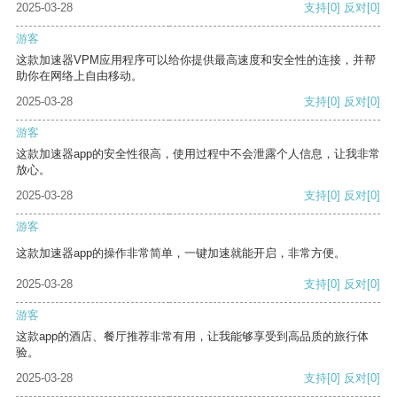
2025-03-28
支持
[0]
反对
[0]
游客
这款加速器VPM应用程序可以给你提供最高速度和安全性的连接，并帮
助你在网络上自由移动。
2025-03-28
支持
[0]
反对
[0]
游客
这款加速器app的安全性很高，使用过程中不会泄露个人信息，让我非常
放心。
2025-03-28
支持
[0]
反对
[0]
游客
这款加速器app的操作非常简单，一键加速就能开启，非常方便。
2025-03-28
支持
[0]
反对
[0]
游客
这款app的酒店、餐厅推荐非常有用，让我能够享受到高品质的旅行体
验。
2025-03-28
支持
[0]
反对
[0]