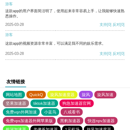
游客
这款app的用户界面简洁明了，使用起来非常容易上手，让我能够快速熟
悉操作。
2025-03-28
支持
[0]
反对
[0]
游客
这款app的视频资源非常丰富，可以满足我不同的娱乐需求。
2025-03-28
支持
[0]
反对
[0]
友情链接
网站地图
QuickQ
旋风加速度器
旋风
旋风加速
坚果加速器
tiktok加速器
狗急加速器官网
免费vqn外网加速
小蓝鸟
八戒看书
免费vps加速器外网苹果版
黑豹加速器
快连npv加速器
银河加速器
老佛爷加速器
1元机场
旋风加速度器