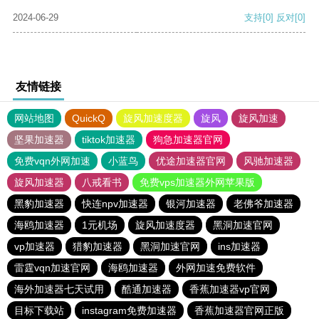
2024-06-29
支持
[0]
反对
[0]
友情链接
网站地图
QuickQ
旋风加速度器
旋风
旋风加速
坚果加速器
tiktok加速器
狗急加速器官网
免费vqn外网加速
小蓝鸟
优途加速器官网
风驰加速器
旋风加速器
八戒看书
免费vps加速器外网苹果版
黑豹加速器
快连npv加速器
银河加速器
老佛爷加速器
海鸥加速器
1元机场
旋风加速度器
黑洞加速官网
vp加速器
猎豹加速器
黑洞加速官网
ins加速器
雷霆vqn加速官网
海鸥加速器
外网加速免费软件
海外加速器七天试用
酷通加速器
香蕉加速器vp官网
目标下载站
instagram免费加速器
香蕉加速器官网正版