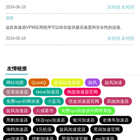
2024-06-18
支持
[0]
反对
[0]
游客
这款加速器VPM应用程序可以给你提供最高速度和安全性的连接。
2024-06-18
支持
[0]
反对
[0]
友情链接
网站地图
QuickQ
旋风加速度器
旋风
旋风加速
坚果加速器
tiktok加速器
狗急加速器官网
免费vqn外网加速
小蓝鸟
优途加速器官网
风驰加速器
旋风加速器
八戒看书
免费vps加速器外网苹果版
黑豹加速器
快连npv加速器
银河加速器
老佛爷加速器
海鸥加速器
1元机场
旋风加速度器
黑洞加速官网
vp加速器
猎豹加速器
黑洞加速官网
ins加速器