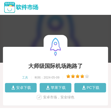
大师级国际机场跑路了
工具
|
时间：2024-05-09
|
安卓下载
苹果下载
PC下载
安卓市场，安全绿色