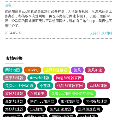
游客
这款加速器app简直是居家旅行必备神器，无论是看视频、玩游戏还是工
作办公，都能畅享高速网络，再也不用担心网速卡顿了。以前出差的时
候，经常因为网速慢而无法正常使用网络，现在有了这个app，我再也不
用担心了。
2024-05-09
支持
[0]
反对
[0]
友情链接
网站地图
QuickQ
旋风加速度器
旋风
旋风加速
坚果加速器
tiktok加速器
狗急加速器官网
免费vqn外网加速
小蓝鸟
优途加速器官网
风驰加速器
旋风加速器
八戒看书
免费vps加速器外网苹果版
黑豹加速器
快连npv加速器
银河加速器
老佛爷加速器
海鸥加速器
1元机场
旋风加速度器
黑洞加速官网