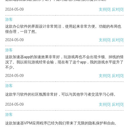
2024-05-09
支持
[0]
反对
[0]
游客
这款办公软件的界面设计非常简洁，使用起来非常方便。功能的布局也
很合理，一目了然。
2024-05-09
支持
[0]
反对
[0]
游客
这款加速器app的加速效果非常好，玩游戏再也不会出现卡顿、掉线的情
况了。我以前玩游戏经常会输，现在有了这个app，我的游戏水平提升了
不少。
2024-05-09
支持
[0]
反对
[0]
游客
这款学习软件的社区氛围非常好，可以与其他学习者交流学习心得。
2024-05-09
支持
[0]
反对
[0]
游客
这款加速器VPM应用程序已经为我们带来了无限的隐私保护和自由。