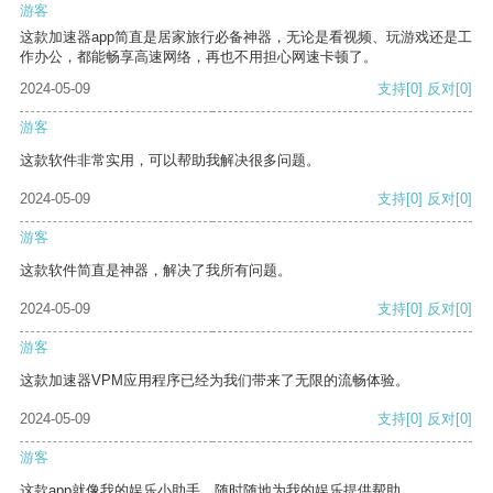
游客
这款加速器app简直是居家旅行必备神器，无论是看视频、玩游戏还是工
作办公，都能畅享高速网络，再也不用担心网速卡顿了。
2024-05-09
支持
[0]
反对
[0]
游客
这款软件非常实用，可以帮助我解决很多问题。
2024-05-09
支持
[0]
反对
[0]
游客
这款软件简直是神器，解决了我所有问题。
2024-05-09
支持
[0]
反对
[0]
游客
这款加速器VPM应用程序已经为我们带来了无限的流畅体验。
2024-05-09
支持
[0]
反对
[0]
游客
这款app就像我的娱乐小助手，随时随地为我的娱乐提供帮助。