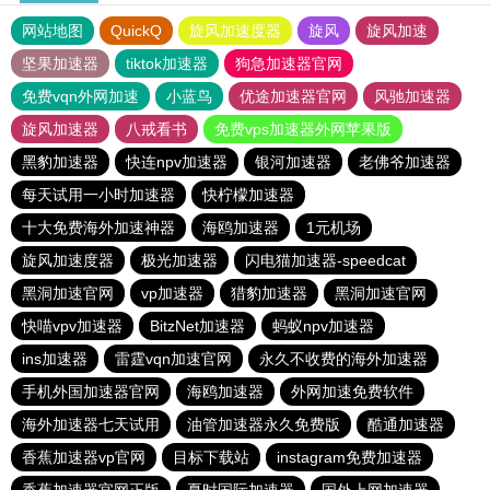
网站地图
QuickQ
旋风加速度器
旋风
旋风加速
坚果加速器
tiktok加速器
狗急加速器官网
免费vqn外网加速
小蓝鸟
优途加速器官网
风驰加速器
旋风加速器
八戒看书
免费vps加速器外网苹果版
黑豹加速器
快连npv加速器
银河加速器
老佛爷加速器
每天试用一小时加速器
快柠檬加速器
十大免费海外加速神器
海鸥加速器
1元机场
旋风加速度器
极光加速器
闪电猫加速器-speedcat
黑洞加速官网
vp加速器
猎豹加速器
黑洞加速官网
快喵vpv加速器
BitzNet加速器
蚂蚁npv加速器
ins加速器
雷霆vqn加速官网
永久不收费的海外加速器
手机外国加速器官网
海鸥加速器
外网加速免费软件
海外加速器七天试用
油管加速器永久免费版
酷通加速器
香蕉加速器vp官网
目标下载站
instagram免费加速器