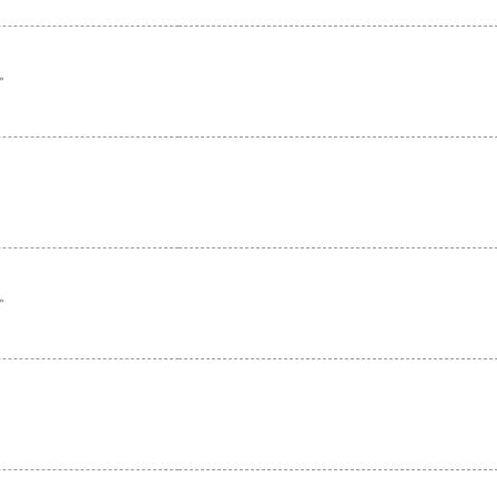
。
。
。