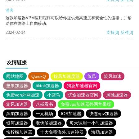
游客
这款加速器VPM应用程序可以给你提供最高速度和安全性的连接，并帮
助你在网络上自由移动。
2024-02-14
支持
[0]
反对
[0]
友情链接
网站地图
QuickQ
旋风加速度器
旋风
旋风加速
坚果加速器
tiktok加速器
狗急加速器官网
免费vqn外网加速
小蓝鸟
优途加速器官网
风驰加速器
旋风加速器
八戒看书
免费vps加速器外网苹果版
黑豹加速器
一元机场
IOS加速器
快连npv加速器
银河加速器
老佛爷加速器
每天试用一小时加速器
快柠檬加速器
十大免费海外加速神器
海鸥加速器