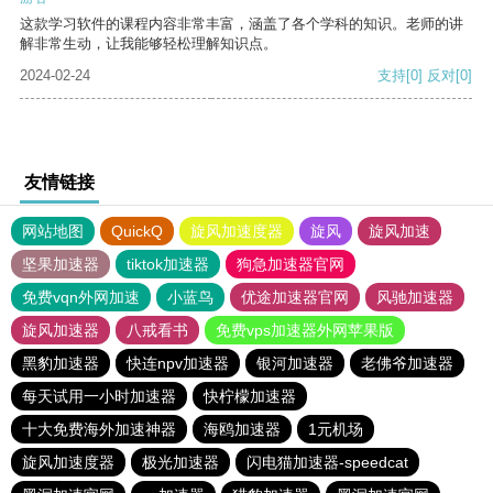
这款学习软件的课程内容非常丰富，涵盖了各个学科的知识。老师的讲
解非常生动，让我能够轻松理解知识点。
2024-02-24
支持
[0]
反对
[0]
友情链接
网站地图
QuickQ
旋风加速度器
旋风
旋风加速
坚果加速器
tiktok加速器
狗急加速器官网
免费vqn外网加速
小蓝鸟
优途加速器官网
风驰加速器
旋风加速器
八戒看书
免费vps加速器外网苹果版
黑豹加速器
快连npv加速器
银河加速器
老佛爷加速器
每天试用一小时加速器
快柠檬加速器
十大免费海外加速神器
海鸥加速器
1元机场
旋风加速度器
极光加速器
闪电猫加速器-speedcat