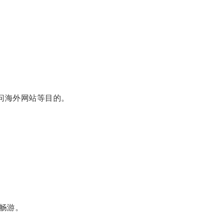
现访问海外网站等目的。
畅游。