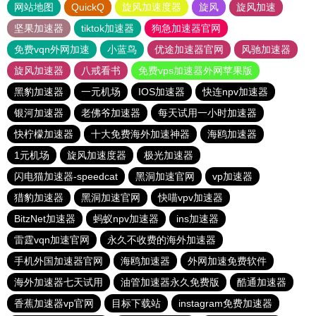
网站地图
QuickQ
旋风加速度器
旋风
旋风加速
坚果加速器
tiktok加速器
狗急加速器官网
免费vqn外网加速
小蓝鸟
优途加速器官网
风驰加速器
旋风加速器
八戒看书
免费vps加速器外网苹果版
黑豹加速器
一元机场
IOS加速器
快连npv加速器
银河加速器
老佛爷加速器
每天试用一小时加速器
快柠檬加速器
十大免费海外加速神器
海鸥加速器
1元机场
旋风加速度器
极光加速器
闪电猫加速器-speedcat
黑洞加速官网
vp加速器
猎豹加速器
黑洞加速官网
快喵vpv加速器
BitzNet加速器
蚂蚁npv加速器
ins加速器
雷霆vqn加速官网
永久不收费的海外加速器
手机外国加速器官网
海鸥加速器
外网加速免费软件
海外加速器七天试用
油管加速器永久免费版
酷通加速器
香蕉加速器vp官网
目标下载站
instagram免费加速器