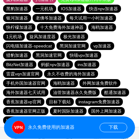
黑豹加速器
一元机场
IOS加速器
快连npv加速器
银河加速器
老佛爷加速器
每天试用一小时加速器
快柠檬加速器
十大免费海外加速神器
海鸥加速器
1元机场
旋风加速度器
极光加速器
闪电猫加速器-speedcat
黑洞加速官网
vp加速器
猎豹加速器
黑洞加速官网
快喵vpv加速器
BitzNet加速器
蚂蚁npv加速器
ins加速器
雷霆vqn加速官网
永久不收费的海外加速器
手机外国加速器官网
海鸥加速器
外网加速免费软件
海外加速器七天试用
油管加速器永久免费版
酷通加速器
香蕉加速器vp官网
目标下载站
instagram免费加速器
香蕉加速器官网正版
夏时国际加速器
国外上网加速器
hammer加速器
黑洞加速官网
永久免费使用的加速器
下载
1.214797s
首页
安卓
苹果
排行
推荐