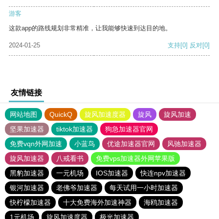
游客
这款app的路线规划非常精准，让我能够快速到达目的地。
2024-01-25
支持
[0]
反对
[0]
友情链接
网站地图
QuickQ
旋风加速度器
旋风
旋风加速
坚果加速器
tiktok加速器
狗急加速器官网
免费vqn外网加速
小蓝鸟
优途加速器官网
风驰加速器
旋风加速器
八戒看书
免费vps加速器外网苹果版
黑豹加速器
一元机场
IOS加速器
快连npv加速器
银河加速器
老佛爷加速器
每天试用一小时加速器
快柠檬加速器
十大免费海外加速神器
海鸥加速器
1元机场
旋风加速度器
极光加速器