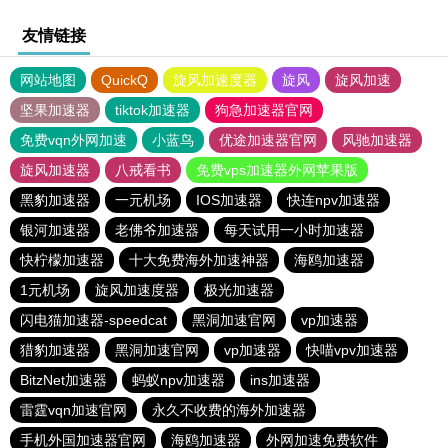
友情链接
网站地图
QuickQ
旋风加速度器
旋风
旋风加速
坚果加速器
tiktok加速器
狗急加速器官网
免费vqn外网加速
小蓝鸟
优途加速器官网
风驰加速器
旋风加速器
八戒看书
免费vps加速器外网苹果版
黑豹加速器
一元机场
IOS加速器
快连npv加速器
银河加速器
老佛爷加速器
每天试用一小时加速器
快柠檬加速器
十大免费海外加速神器
海鸥加速器
1元机场
旋风加速度器
极光加速器
闪电猫加速器-speedcat
黑洞加速官网
vp加速器
猎豹加速器
黑洞加速官网
vp加速器
快喵vpv加速器
BitzNet加速器
蚂蚁npv加速器
ins加速器
雷霆vqn加速官网
永久不收费的海外加速器
手机外国加速器官网
海鸥加速器
外网加速免费软件