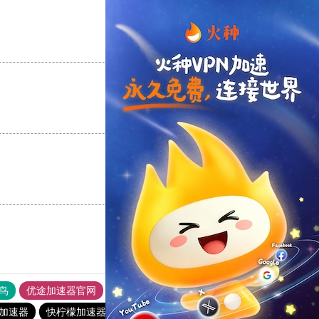
支持
[0]
反对
[0]
支持
[0]
反对
[0]
支持
[0]
反对
[0]
鸟
优途加速器官网
风驰加速器
旋风加速器
八戒看书
加速器
快柠檬加速器
十大免费海外加速神器
海鸥加速器