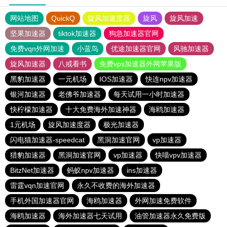
网站地图
QuickQ
旋风加速度器
旋风
旋风加速
坚果加速器
tiktok加速器
狗急加速器官网
免费vqn外网加速
小蓝鸟
优途加速器官网
风驰加速器
旋风加速器
八戒看书
免费vps加速器外网苹果版
黑豹加速器
一元机场
IOS加速器
快连npv加速器
银河加速器
老佛爷加速器
每天试用一小时加速器
快柠檬加速器
十大免费海外加速神器
海鸥加速器
1元机场
旋风加速度器
极光加速器
闪电猫加速器-speedcat
黑洞加速官网
vp加速器
猎豹加速器
黑洞加速官网
vp加速器
快喵vpv加速器
BitzNet加速器
蚂蚁npv加速器
ins加速器
雷霆vqn加速官网
永久不收费的海外加速器
手机外国加速器官网
海鸥加速器
外网加速免费软件
海鸥加速器
海外加速器七天试用
油管加速器永久免费版