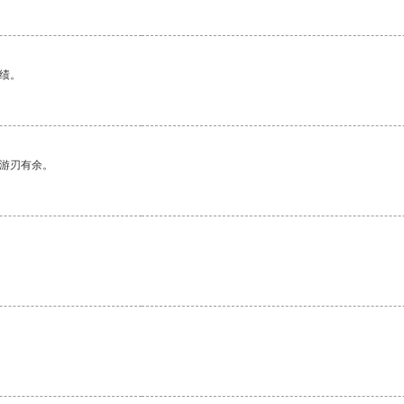
绩。
中游刃有余。
。