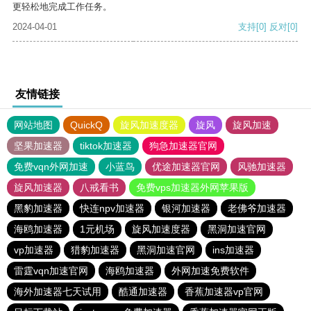
更轻松地完成工作任务。
2024-04-01
支持
[0]
反对
[0]
友情链接
网站地图
QuickQ
旋风加速度器
旋风
旋风加速
坚果加速器
tiktok加速器
狗急加速器官网
免费vqn外网加速
小蓝鸟
优途加速器官网
风驰加速器
旋风加速器
八戒看书
免费vps加速器外网苹果版
黑豹加速器
快连npv加速器
银河加速器
老佛爷加速器
海鸥加速器
1元机场
旋风加速度器
黑洞加速官网
vp加速器
猎豹加速器
黑洞加速官网
ins加速器
雷霆vqn加速官网
海鸥加速器
外网加速免费软件
海外加速器七天试用
酷通加速器
香蕉加速器vp官网