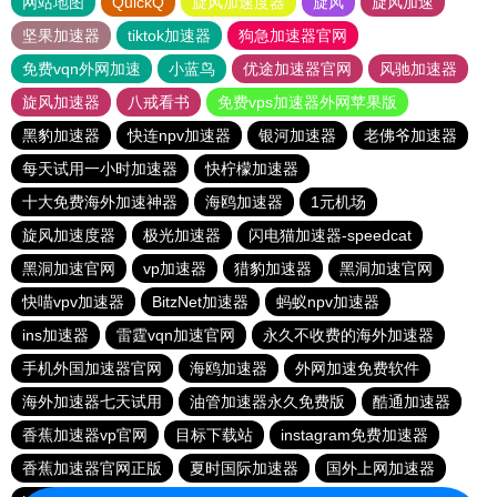
网站地图
QuickQ
旋风加速度器
旋风
旋风加速
坚果加速器
tiktok加速器
狗急加速器官网
免费vqn外网加速
小蓝鸟
优途加速器官网
风驰加速器
旋风加速器
八戒看书
免费vps加速器外网苹果版
黑豹加速器
快连npv加速器
银河加速器
老佛爷加速器
每天试用一小时加速器
快柠檬加速器
十大免费海外加速神器
海鸥加速器
1元机场
旋风加速度器
极光加速器
闪电猫加速器-speedcat
黑洞加速官网
vp加速器
猎豹加速器
黑洞加速官网
快喵vpv加速器
BitzNet加速器
蚂蚁npv加速器
ins加速器
雷霆vqn加速官网
永久不收费的海外加速器
手机外国加速器官网
海鸥加速器
外网加速免费软件
海外加速器七天试用
油管加速器永久免费版
酷通加速器
香蕉加速器vp官网
目标下载站
instagram免费加速器
香蕉加速器官网正版
夏时国际加速器
国外上网加速器