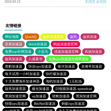
2024-03-13
支持
[0]
反对
[0]
友情链接
网站地图
QuickQ
旋风加速度器
旋风
旋风加速
坚果加速器
tiktok加速器
狗急加速器官网
免费vqn外网加速
小蓝鸟
优途加速器官网
风驰加速器
旋风加速器
八戒看书
免费vps加速器外网苹果版
黑豹加速器
快连npv加速器
银河加速器
老佛爷加速器
每天试用一小时加速器
快柠檬加速器
十大免费海外加速神器
海鸥加速器
1元机场
旋风加速度器
极光加速器
闪电猫加速器-speedcat
黑洞加速官网
vp加速器
猎豹加速器
黑洞加速官网
快喵vpv加速器
BitzNet加速器
蚂蚁npv加速器