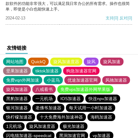
款软件的功能非常强大，可以满足我日常办公的所有需求。操作也很简
单，即使是小白也能快速上手。
2024-02-13
支持
[0]
反对
[0]
友情链接
网站地图
QuickQ
旋风加速度器
旋风
旋风加速
坚果加速器
tiktok加速器
狗急加速器官网
免费vqn外网加速
小蓝鸟
优途加速器官网
风驰加速器
旋风加速器
八戒看书
免费vps加速器外网苹果版
黑豹加速器
一元机场
IOS加速器
快连npv加速器
银河加速器
老佛爷加速器
每天试用一小时加速器
快柠檬加速器
十大免费海外加速神器
海鸥加速器
1元机场
旋风加速度器
极光加速器
闪电猫加速器-speedcat
黑洞加速官网
vp加速器